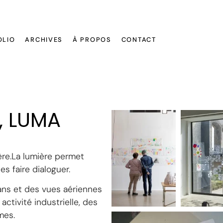
OLIO
ARCHIVES
À PROPOS
CONTACT
s, LUMA
ière.La lumière permet
s faire dialoguer.
ans et des vues aériennes
ctivité industrielle, des
mes.