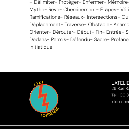
– Délimiter- Protéger- Enfermer- Mémoire-
Mythe- Rêve- Cheminement- Étapes- Véri
Ramifications- Réseaux- Intersections- Ou
Déplacement- Traversé- Obstacle- Anamo
Orienter- Dérouter- Début- Fin- Entrée- S
Dedans- Permis- Défendu- Sacré- Profane-
initiatique
L'ATELI
26 Rue Ra
Tél : 06 
kikitonn