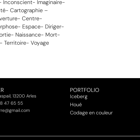
 Inconscient- Imaginaire-
té- Cartographie –
verture- Centre-
rphose- Espace- Diriger-
ortie- Naissance- Mort-
 Territoire- Voyage
ER
PORTFOLIO
spail, 13200 Arles
Iceberg
88 47 65 55
Houé
erre@gmail.com
Codage en couleur